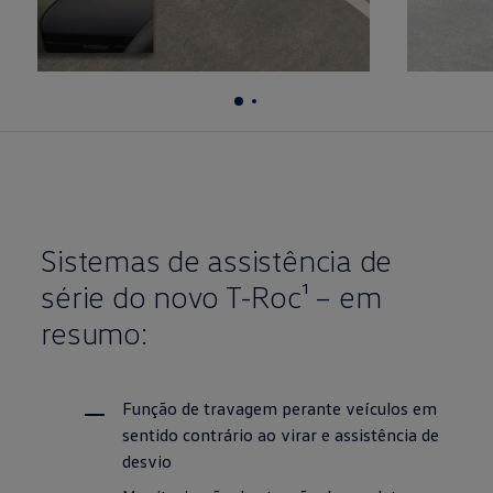
,
1 of 5
,
2 of 5
Sistemas de assistência de
série do novo T-Roc¹ – em
resumo:
Função de travagem perante veículos em
sentido contrário ao virar e assistência de
desvio