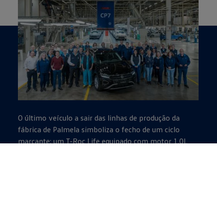
O último veículo a sair das linhas de produção da
fábrica de Palmela simboliza o fecho de um ciclo
marcante: um T-Roc Life equipado com motor 1.0L
TSI de 85 kW, caixa de velocidades MQ200_GA e
acabamento Grenadilla Black Metallic. Um exemplar
que reflete a excelência técnica, o rigor produtivo e o
compromisso das nossas equipas — e que, de forma
simbólica, permanecerá em território nacional ao
seguir para o mercado português.